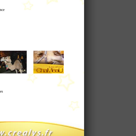
ance
es