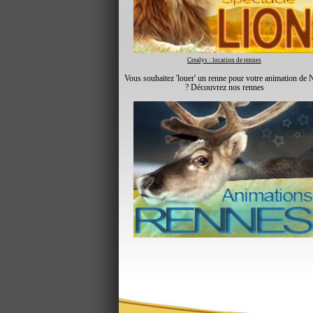
Crealys : location de rennes
Vous souhaitez 'louer' un renne pour votre animation de 
? Découvrez nos rennes