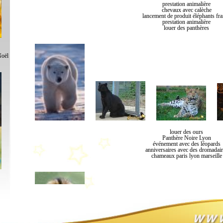
prestation animalière
chevaux avec calèche
lancement de produit éléphants fr
prestation animalière
louer des panthères
Noël
louer des ours
Panthère Noire Lyon
événement avec des léopards
anniversaires avec des dromadair
chameaux paris lyon marseille