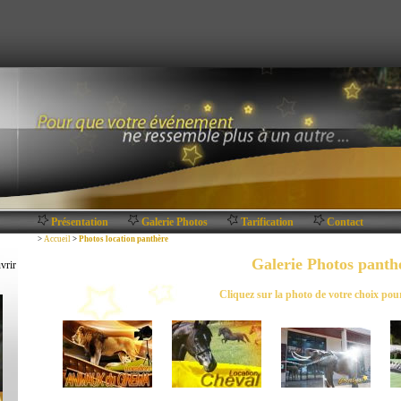
Présentation
Galerie Photos
Tarification
Contact
>
Accueil
>
Photos location panthère
Galerie Photos panth
vrir
Cliquez sur la photo de votre choix pou