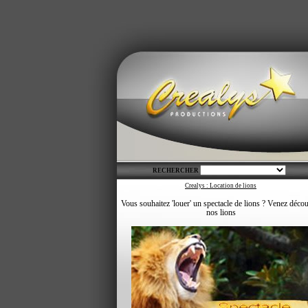
RECHERCHER
Crealys : Location de lions
Vous souhaitez 'louer' un spectacle de lions ? Venez décou
nos lions